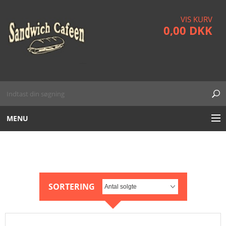
VIS KURV
0,00 DKK
MENU
STOR SANDWICH
WRAPS
LILLE SANDWICH
SORTERING
SALATER
WRAPS