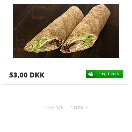
KONTAKT
SMILEY
HANDELSBETINGELSER
PERSONDATAPOLITIK
53,00 DKK
<--Forrige
Næste-->