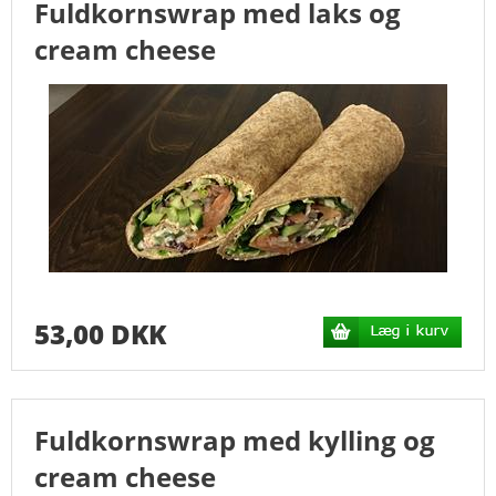
Fuldkornswrap med laks og
DRIKKE
cream cheese
MINIMAD
SMØRREBRØD
TAPAS
TREKANT/MINISANDWICH
FORSIDE
53,00 DKK
MENUKORT
MENU (ENGLISH)
Fuldkornswrap med kylling og
cream cheese
ÅBNINGSTIDER